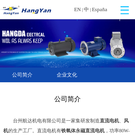
EN
中
España
|
|
公司简介
企业文化
公司简介
台州航达机电有限公司是一家集
研发制造
直流电机
、
风
机
的生产工厂。
直流电机有
铁氧体永磁直流电机
，功率
80W-