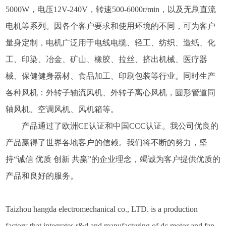
5000W，电压12V-240V，转速500-6000r/min，以及无刷直流
电机等系列。因各个客户要求和使用环境的不同，可为客户
量身定制，电机
广泛用于
电线电缆、轻工、纺织、造纸、化
工、印染、冶金、矿山、橡胶、拉丝、挤出机械、医疗器
械、保健健身器材、食品加工、印刷包装等
行业。
同时生产
各种风机：外转子轴流风机、
外转子离心风机，圆形管道同
轴风机
、空调风机、风机箱等。
产品通过了欧洲
CE认证和中国CCC认证。我公司优良的
产品赢得了世界各地客户的信赖。我们将不断的努力，
坚
持
“诚信 优质 创新 共赢”的企业理念
，竭诚为客户提供优质的
产品和良好的服务。
Taizhou hangda
electromechanical
co., LTD.
i
s a production
factory that integrates r&d and manufacturing of dc motor and fan.