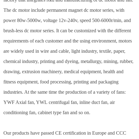
The dc motor includ
e
permanent magnet dc motor
series
,
with
power 80w-5000w, voltage 12v-240v, speed 500-6000r/min, and
brush-less
dc motor series.
It can be
customized
with
the different
requirements of each customer and the us
ing
environment, motors
are widely used in wire and cable, light industry, textile, paper,
chemical industry, printing and dyeing, metallurgy, mining, rubber,
drawing, extrusion machinery, medical equipment, health and
fitness equipment, food processing, printing and packaging
industries. At the same time the production of a variety of fans:
YWF Axial
fan,
YWL
centrifugal fan,
inline duct
fan, air
conditioning fan, cabinet type
fan
and so on.
Our products have passed CE certification in Europe and CCC